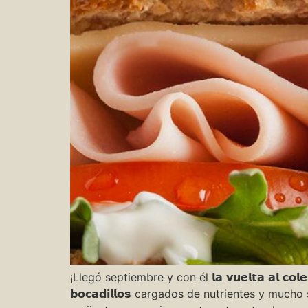
¡Llegó septiembre y con él 𝗹𝗮 𝘃𝘂𝗲𝗹𝘁𝗮 𝗮𝗹 𝗰𝗼𝗹𝗲! El 𝗯
𝗯𝗼𝗰𝗮𝗱𝗶𝗹𝗹𝗼𝘀 cargados de nutrientes y mucho sa