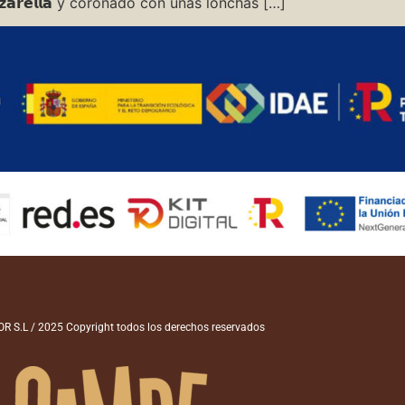
𝗮𝗿𝗲𝗹𝗹𝗮 y coronado con unas lonchas […]
 S.L / 2025 Copyright todos los derechos reservados