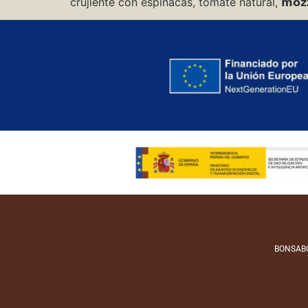
crujiente con espinacas, tomate natural, 𝗺𝗼𝘇
BONSABOR