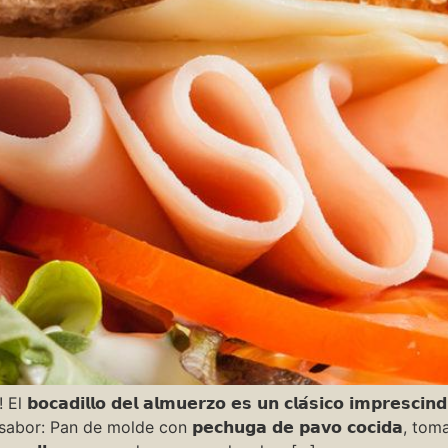
𝗼𝗰𝗮𝗱𝗶𝗹𝗹𝗼 𝗱𝗲𝗹 𝗮𝗹𝗺𝘂𝗲𝗿𝘇𝗼 𝗲𝘀 𝘂𝗻 𝗰𝗹𝗮́𝘀𝗶𝗰𝗼 𝗶𝗺𝗽𝗿𝗲𝘀𝗰𝗶𝗻
bor: Pan de molde con 𝗽𝗲𝗰𝗵𝘂𝗴𝗮 𝗱𝗲 𝗽𝗮𝘃𝗼 𝗰𝗼𝗰𝗶𝗱𝗮, tomate