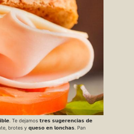
𝗱𝗶𝗯𝗹𝗲. Te dejamos 𝘁𝗿𝗲𝘀 𝘀𝘂𝗴𝗲𝗿𝗲𝗻𝗰𝗶𝗮𝘀 𝗱𝗲
, brotes y 𝗾𝘂𝗲𝘀𝗼 𝗲𝗻 𝗹𝗼𝗻𝗰𝗵𝗮𝘀. Pan