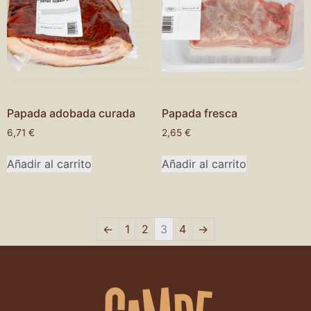
Papada adobada curada
Papada fresca
6,71
€
2,65
€
Añadir al carrito
Añadir al carrito
←
1
2
3
4
→