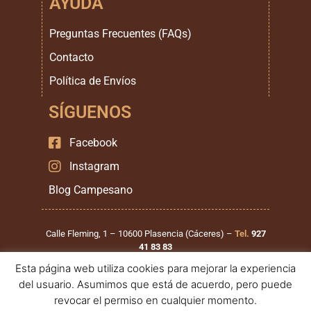
AYUDA
Preguntas Frecuentes (FAQs)
Contacto
Política de Envíos
SÍGUENOS
Facebook
Instagram
Blog Campesano
Calle Fleming, 1 – 10600 Plasencia (Cáceres) –
Tel.
927
41 83 83
Esta página web utiliza cookies para mejorar la experiencia
Calle Santiago Mirat, 1 – 37900 Santa Marta de Tormes
del usuario. Asumimos que está de acuerdo, pero puede
(Salamanca) –
Tel.
923 999 111
revocar el permiso en cualquier momento.