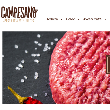
Ternera
Cerdo
Aves y Caza