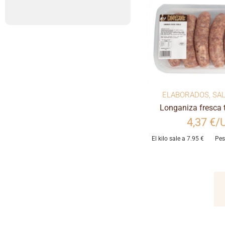
ELABORADOS
,
SA
Longaniza fresca t
4,37 €/
El kilo sale a 7.95 €
Pes