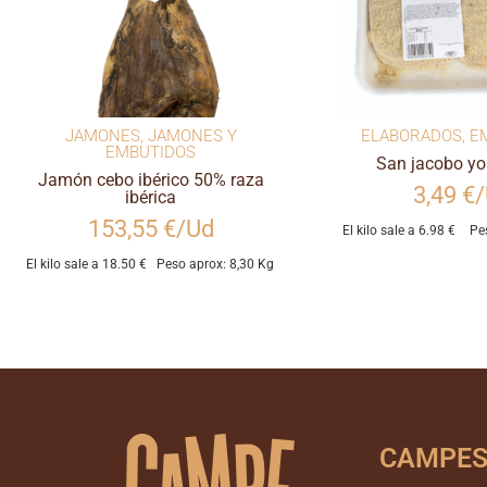
JAMONES
,
JAMONES Y
ELABORADOS
,
E
EMBUTIDOS
San jacobo yo
Jamón cebo ibérico 50% raza
3,49 €
ibérica
153,55 €/Ud
El kilo sale a 6.98 €
Pe
El kilo sale a 18.50 €
Peso aprox: 8,30 Kg
CAMPE