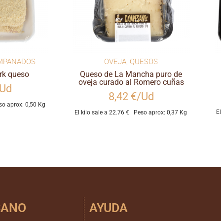
MPANADOS
OVEJA
,
QUESOS
rk queso
Queso de La Mancha puro de
oveja curado al Romero cuñas
/Ud
8,42 €/Ud
so aprox: 0,50 Kg
E
El kilo sale a 22.76 €
Peso aprox: 0,37 Kg
SANO
AYUDA