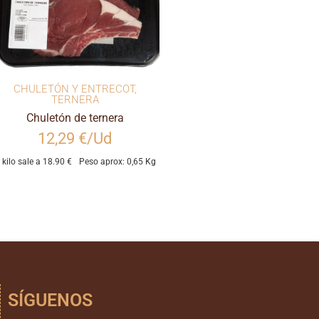
CHULETÓN Y ENTRECOT
,
TERNERA
Chuletón de ternera
12,29 €/Ud
l kilo sale a 18.90 €
Peso aprox: 0,65 Kg
SÍGUENOS