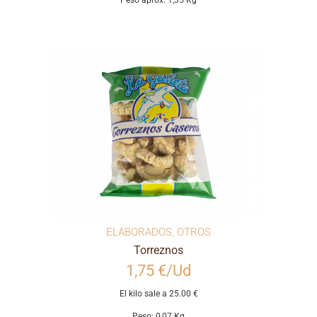
Peso aprox: 1,35 Kg
ELABORADOS
,
OTROS
Torreznos
1,75 €/Ud
El kilo sale a 25.00 €
Peso: 0,07 Kg