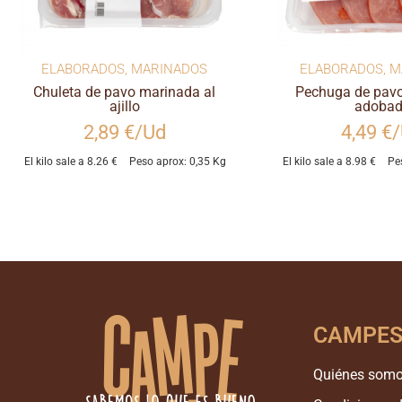
ELABORADOS
,
MARINADOS
ELABORADOS
,
M
Chuleta de pavo marinada al
Pechuga de pav
ajillo
adoba
2,89 €/Ud
4,49 €
El kilo sale a 8.26 €
Peso aprox: 0,35 Kg
El kilo sale a 8.98 €
Pe
CAMPE
Quiénes som