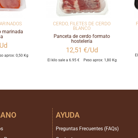
ARINADOS
CERDO
,
FILETES DE CERDO
BLANCO
o marinada
Panceta de cerdo formato
da
hostelería
/Ud
12,51 €/Ud
E
so aprox: 0,50 Kg
El kilo sale a 6.95 €
Peso aprox: 1,80 Kg
SANO
AYUDA
os
Preguntas Frecuentes (FAQs)