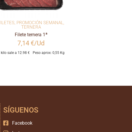
FILETES
,
PROMOCIÓN SEMANAL
,
TERNERA
Filete ternera 1ª
7,14 €/Ud
l kilo sale a 12.98 €
Peso aprox: 0,55 Kg
SÍGUENOS
Facebook