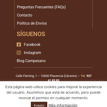
Preguntas Frecuentes (FAQs)
Contacto
Política de Envíos
SÍGUENOS
Facebook
Instagram
Blog Campesano
Calle Fleming, 1 – 10600 Plasencia (Cáceres) –
Tel.
927
41 83 83
Esta página web utiliza cookies para mejorar la experiencia
Calle Santiago Mirat, 1 – 37900 Santa Marta de Tormes
del usuario. Asumimos que está de acuerdo, pero puede
(Salamanca) –
Tel.
923 999 111
revocar el permiso en cualquier momento.
Más información
Acepto