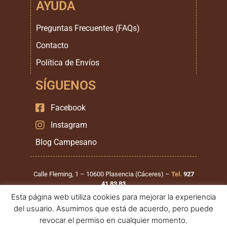
AYUDA
Preguntas Frecuentes (FAQs)
Contacto
Política de Envíos
SÍGUENOS
Facebook
Instagram
Blog Campesano
Calle Fleming, 1 – 10600 Plasencia (Cáceres) –
Tel.
927
41 83 83
Esta página web utiliza cookies para mejorar la experiencia
Calle Santiago Mirat, 1 – 37900 Santa Marta de Tormes
del usuario. Asumimos que está de acuerdo, pero puede
(Salamanca) –
Tel.
923 999 111
revocar el permiso en cualquier momento.