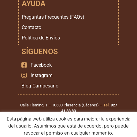
AYUDA
Preguntas Frecuentes (FAQs)
Contacto
Política de Envíos
SÍGUENOS
Facebook
Instagram
Blog Campesano
Calle Fleming, 1 – 10600 Plasencia (Cáceres) –
Tel.
927
41 83 83
Esta página web utiliza cookies para mejorar la experiencia
Calle Santiago Mirat, 1 – 37900 Santa Marta de Tormes
del usuario. Asumimos que está de acuerdo, pero puede
(Salamanca) –
Tel.
923 999 111
revocar el permiso en cualquier momento.