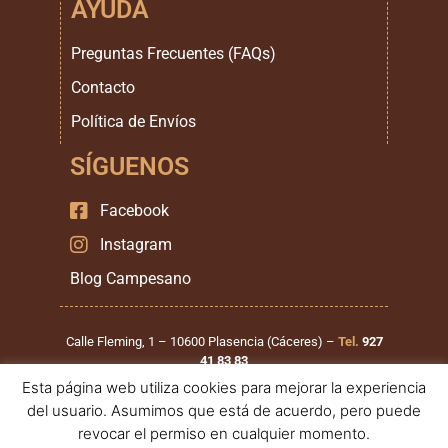
AYUDA
Preguntas Frecuentes (FAQs)
Contacto
Política de Envíos
SÍGUENOS
Facebook
Instagram
Blog Campesano
Calle Fleming, 1 – 10600 Plasencia (Cáceres) –
Tel.
927
41 83 83
Esta página web utiliza cookies para mejorar la experiencia
Calle Santiago Mirat, 1 – 37900 Santa Marta de Tormes
del usuario. Asumimos que está de acuerdo, pero puede
(Salamanca) –
Tel.
923 999 111
revocar el permiso en cualquier momento.