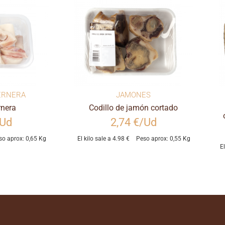
ERNERA
JAMONES
rnera
Codillo de jamón cortado
/Ud
2,74 €/Ud
so aprox: 0,65 Kg
El kilo sale a 4.98 €
Peso aprox: 0,55 Kg
E