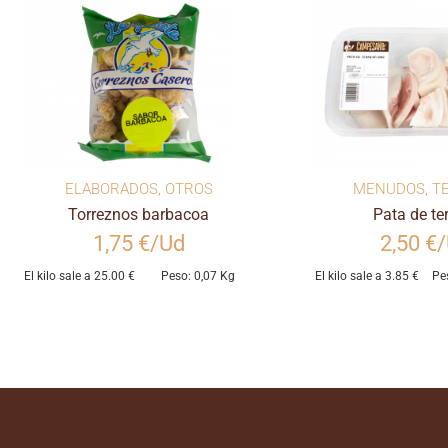
ELABORADOS
,
OTROS
MENUDOS
,
T
Torreznos barbacoa
Pata de te
1,75 €/Ud
2,50 €
El kilo sale a 25.00 €
Peso: 0,07 Kg
El kilo sale a 3.85 €
Pe