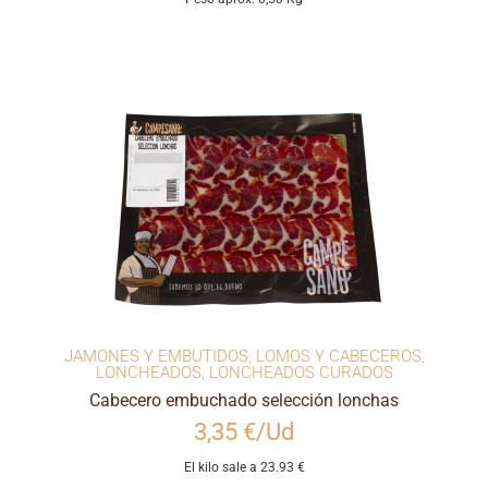
JAMONES Y EMBUTIDOS
,
LOMOS Y CABECEROS
,
LONCHEADOS
,
LONCHEADOS CURADOS
Cabecero embuchado selección lonchas
3,35 €/Ud
El kilo sale a 23.93 €