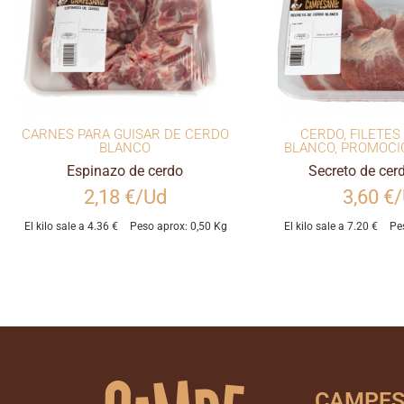
CARNES PARA GUISAR DE CERDO
CERDO
,
FILETES
BLANCO
BLANCO
,
PROMOCI
Espinazo de cerdo
Secreto de cer
2,18 €/Ud
3,60 €
El kilo sale a 4.36 €
Peso aprox: 0,50 Kg
El kilo sale a 7.20 €
Pe
CAMPE