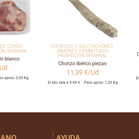
 DE CERDO
CHORIZOS Y SALCHICHONES
,
ÓN SEMANAL
JAMONES Y EMBUTIDOS
,
PROMOCIÓN SEMANAL
do blanco
Chorizo ibérico piezas
/Ud
11,39 €/Ud
so aprox: 0,50 Kg
E
El kilo sale a 9.49 €
Peso aprox: 1,20 Kg
SANO
AYUDA